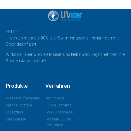
HEUTE …
… werden mehr als 90% aller Swimmingpools immer noch mit
Chlor desinfiziert.
Wirksam, aber wie viele Risiken und Nebenwirkungen nehmen Ihre
Kunden dafür in Kauf?
Produkte
Verfahren
Wasseraufbereitung
Technologie
Verbrauchsteile
Einbauschema
Ersatzteile
Wirkungsweise
Messgeräte
Vorteile UVION
Verfahren