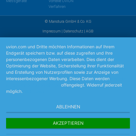
Messgeräte
Vorteile UVION
Verfahren
© Manotura GmbH & Co. KG
Impressum
|
Datenschutz
|
AGB
uvion.com und Dritte möchten Informationen auf Ihrem
Endgerät speichern bzw. auf diese zugreifen und Ihre
personenbezogenen Daten verarbeiten. Dies dient der
Optimierung der Website, Sicherstellung ihrer Funktionalität
und Erstellung von Nutzerprofilen sowie zur Anzeige von
interessenbezogener Werbung. Diese Daten werden
den hier
aufgeführten Unternehmen
offengelegt. Widerruf jederzeit
möglich.
Mehr lesen
ABLEHNEN
AKZEPTIEREN