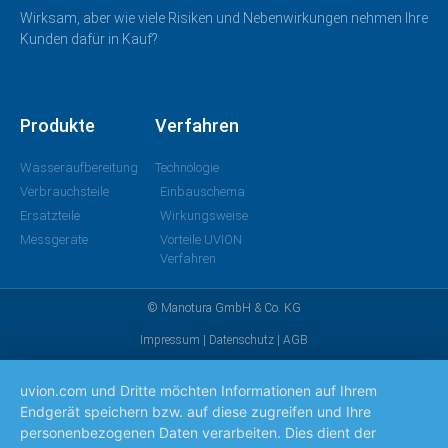
Wirksam, aber wie viele Risiken und Nebenwirkungen nehmen Ihre
Kunden dafür in Kauf?
Produkte
Verfahren
Wasseraufbereitung
Technologie
Verbrauchsteile
Einbauschema
Ersatzteile
Wirkungsweise
Messgeräte
Vorteile UVION
Verfahren
© Manotura GmbH & Co. KG
Impressum
|
Datenschutz
|
AGB
uvion.com und Dritte möchten Informationen auf Ihrem
Endgerät speichern bzw. auf diese zugreifen und Ihre
personenbezogenen Daten verarbeiten. Dies dient der