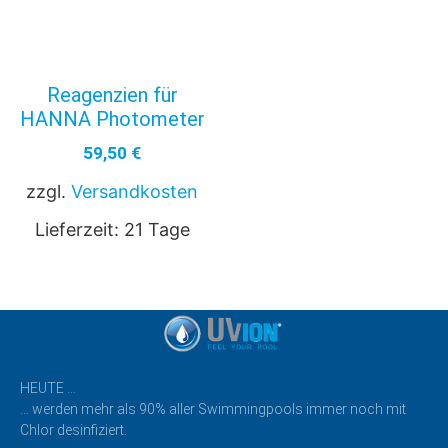
Reagenzien für
HANNA Photometer
59,50
€
zzgl.
Versandkosten
Lieferzeit:
21 Tage
HEUTE …
… werden mehr als 90% aller Swimmingpools immer noch mit
Chlor desinfiziert.