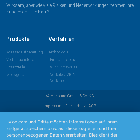
Wirksam, aber wie viele Risiken und Nebenwirkungen nehmen Ihre
Kunden dafür in Kauf?
Produkte
Verfahren
Wasseraufbereitung
Technologie
Verbrauchsteile
Einbauschema
Ersatzteile
Wirkungsweise
Messgeräte
Vorteile UVION
Verfahren
© Manotura GmbH & Co. KG
Impressum
|
Datenschutz
|
AGB
uvion.com und Dritte möchten Informationen auf Ihrem
Endgerät speichern bzw. auf diese zugreifen und Ihre
personenbezogenen Daten verarbeiten. Dies dient der