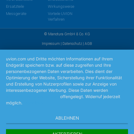
Ersatzteile
Wirkungsweise
Messgeräte
Vorteile UVION
Verfahren
© Manotura GmbH & Co. KG
Impressum
|
Datenschutz
|
AGB
uvion.com und Dritte möchten Informationen auf Ihrem
Endgerät speichern bzw. auf diese zugreifen und Ihre
personenbezogenen Daten verarbeiten. Dies dient der
Optimierung der Website, Sicherstellung ihrer Funktionalität
und Erstellung von Nutzerprofilen sowie zur Anzeige von
interessenbezogener Werbung. Diese Daten werden
den hier
aufgeführten Unternehmen
offengelegt. Widerruf jederzeit
möglich.
Mehr lesen
ABLEHNEN