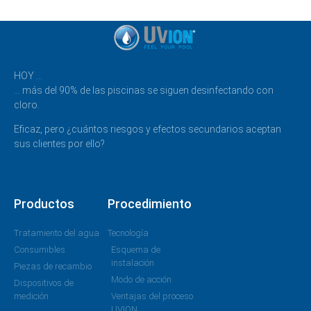
HOY …
… más del 90% de las piscinas se siguen desinfectando con
cloro.
Eficaz, pero ¿cuántos riesgos y efectos secundarios aceptan
sus clientes por ello?
Productos
Procedimiento
Tratamiento del agua
Tecnología
Consumibles
Esquema de
instalación
Piezas de recambio
Modo de acción
Dispositivos de
medición
Ventajas del proceso
UVION