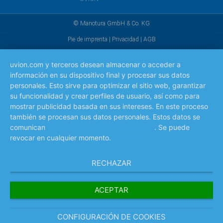
© Manotura GmbH & Co. KG
Pie de imprenta
|
Privacidad
|
AGB
uvion.com y terceros desean almacenar o acceder a
información en su dispositivo final y procesar sus datos
personales. Esto sirve para optimizar el sitio web, garantizar
su funcionalidad y crear perfiles de usuario, así como para
mostrar publicidad basada en sus intereses. En este proceso
también se procesan sus datos personales. Estos datos se
comunican
a las empresas enumeradas aquí
. Se puede
revocar en cualquier momento.
Leer más
RECHAZAR
ACEPTAR
CONFIGURACIÓN DE COOKIES