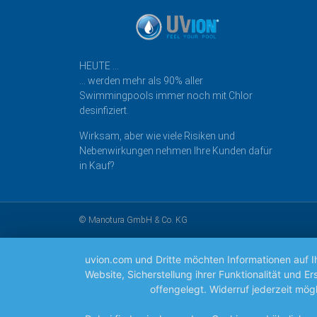
HEUTE …
… werden mehr als 90% aller
Swimmingpools immer noch mit Chlor
desinfiziert.
Wirksam, aber wie viele Risiken und
Nebenwirkungen nehmen Ihre Kunden dafür
in Kauf?
© Manotura GmbH & Co. KG
uvion.com und Dritte möchten Informationen auf 
Website, Sicherstellung ihrer Funktionalität und
Unternehmen
offengelegt. Widerruf jederzeit mögl