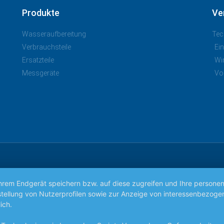
Produkte
Ve
Wasseraufbereitung
Tec
Verbrauchsteile
Ei
Ersatzteile
Wi
Messgeräte
Vo
Ihrem Endgerät speichern bzw. auf diese zugreifen und Ihre persone
 Erstellung von Nutzerprofilen sowie zur Anzeige von interessenbez
ich.