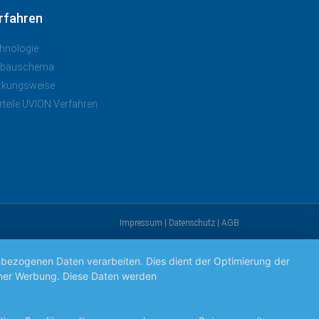
rfahren
hnologie
nbauschema
rkungsweise
rteile UVION Verfahren
Impressum
|
Datenschutz
|
AGB
nbezogenen Daten verarbeiten. Dies dient der Optimierung der
ogener Werbung. Diese Daten werden
den hier aufgeführten