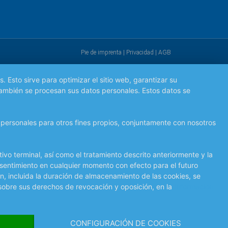
Pie de imprenta
|
Privacidad
|
AGB
 Esto sirve para optimizar el sitio web, garantizar su
 también se procesan sus datos personales. Estos datos se
os personales para otros fines propios, conjuntamente con nosotros
ivo terminal, así como el tratamiento descrito anteriormente y la
onsentimiento en cualquier momento con efecto para el futuro
ón, incluida la duración de almacenamiento de las cookies, se
sobre sus derechos de revocación y oposición, en la
Información
CONFIGURACIÓN DE COOKIES