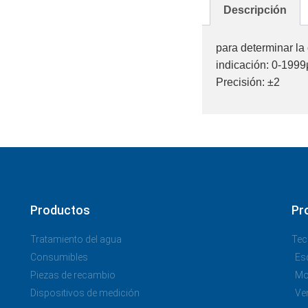
Descripción
para determinar la
indicación: 0-1999
Precisión: ±2
Productos
Pr
Tratamiento del agua
Tec
Consumibles
Es
Piezas de recambio
Mo
Dispositivos de medición
Ve