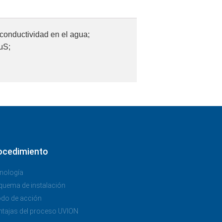
 conductividad en el agua;
μS;
ocedimiento
nología
quema de instalación
do de acción
ntajas del proceso UVION