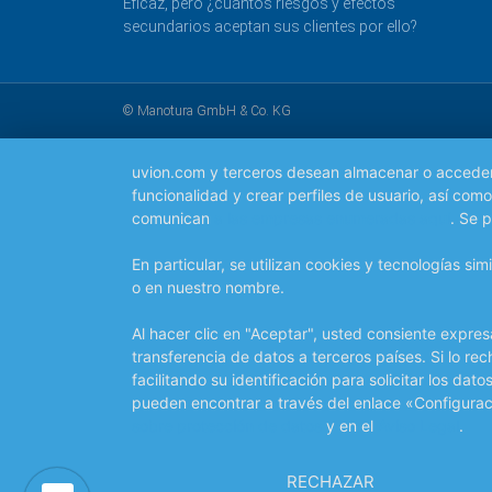
Eficaz, pero ¿cuántos riesgos y efectos
secundarios aceptan sus clientes por ello?
© Manotura GmbH & Co. KG
uvion.com y terceros desean almacenar o acceder a 
funcionalidad y crear perfiles de usuario, así co
comunican
a las empresas enumeradas aquí
. Se 
En particular, se utilizan cookies y tecnologías s
o en nuestro nombre.
Al hacer clic en "Aceptar", usted consiente expres
transferencia de datos a terceros países. Si lo re
facilitando su identificación para solicitar los d
pueden encontrar a través del enlace «Configurac
sobre protección de datos
y en el
Aviso Legal
.
RECHAZAR