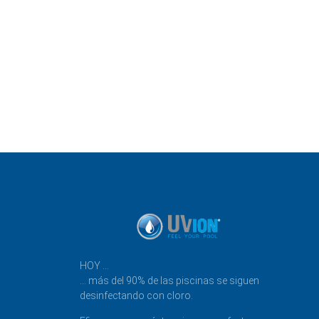
HOY …
… más del 90% de las piscinas se siguen
desinfectando con cloro.