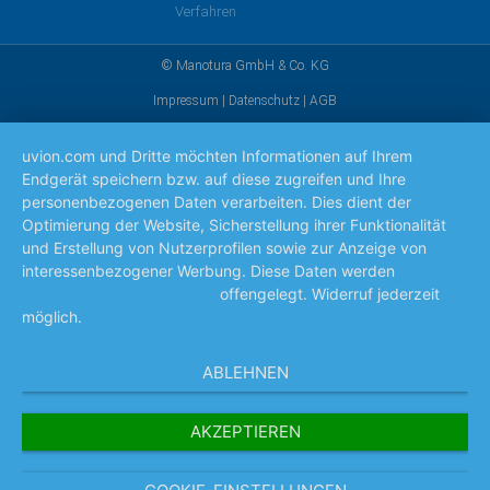
Verfahren
© Manotura GmbH & Co. KG
Impressum
|
Datenschutz
|
AGB
uvion.com und Dritte möchten Informationen auf Ihrem
Endgerät speichern bzw. auf diese zugreifen und Ihre
personenbezogenen Daten verarbeiten. Dies dient der
Optimierung der Website, Sicherstellung ihrer Funktionalität
und Erstellung von Nutzerprofilen sowie zur Anzeige von
interessenbezogener Werbung. Diese Daten werden
den hier
aufgeführten Unternehmen
offengelegt. Widerruf jederzeit
möglich.
Mehr lesen
ABLEHNEN
AKZEPTIEREN