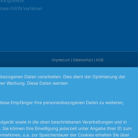
rkungsweise
rteile UVION Verfahren
Impressum
|
Datenschutz
|
AGB
nbezogenen Daten verarbeiten. Dies dient der Optimierung der
ogener Werbung. Diese Daten werden
den hier aufgeführten
 diese Empfänger Ihre personenbezogenen Daten zu weiteren,
Endgerät sowie in die oben beschriebenen Verarbeitungen und in
 Sie können Ihre Einwilligung jederzeit unter Angabe Ihrer ID zum
ormationen, u.a. zur Speicherdauer der Cookies erhalten Sie über