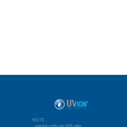
HEUTE …
… werden mehr als 90% aller