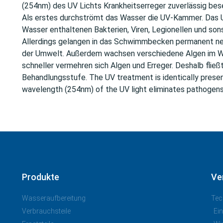
(254nm) des UV Lichts Krankheitserreger zuverlässig bese
Als erstes durchströmt das Wasser die UV-Kammer. Das UV
Wasser enthaltenen Bakterien, Viren, Legionellen und sons
Allerdings gelangen in das Schwimmbecken permanent ne
der Umwelt. Außerdem wachsen verschiedene Algen im Wa
schneller vermehren sich Algen und Erreger. Deshalb fließ
Behandlungsstufe. The UV treatment is identically presen
wavelength (254nm) of the UV light eliminates pathogens 
Produkte
Ve
Wasseraufbereitung
Tec
Verbrauchsteile
Ei