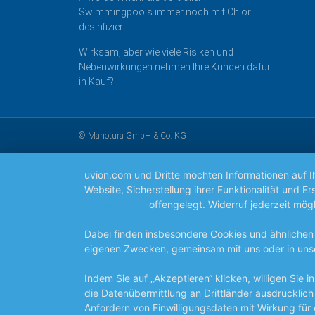
Swimmingpools immer noch mit Chlor
desinfiziert.
Wirksam, aber wie viele Risiken und
Nebenwirkungen nehmen Ihre Kunden dafür
in Kauf?
© Manotura GmbH & Co. KG
uvion.com und Dritte möchten Informationen auf 
Website, Sicherstellung ihrer Funktionalität und
Unternehmen
offengelegt. Widerruf jederzeit mögl
Dabei finden insbesondere Cookies und ähnlichen
eigenen Zwecken, gemeinsam mit uns oder in uns
Indem Sie auf „Akzeptieren“ klicken, willigen Sie
die Datenübermittlung an Drittländer ausdrücklich
Anfordern von Einwilligungsdaten mit Wirkung für 