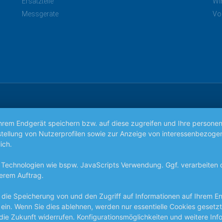
Ersatzteile
Wi
Messgeräte
Vo
Ihrem Endgerät speichern bzw. auf diese zugreifen und Ihre persone
 Erstellung von Nutzerprofilen sowie zur Anzeige von interessenbez
ich.
 Technologien wie bspw. JavaScripts Verwendung. Ggf. verarbeiten
erem Auftrag.
 in die Speicherung von und den Zugriff auf Informationen auf Ihrem 
 ein. Wenn Sie dies ablehnen, werden nur essentielle Cookies gesetzt.
die Zukunft widerrufen. Konfigurationsmöglichkeiten und weitere Inf