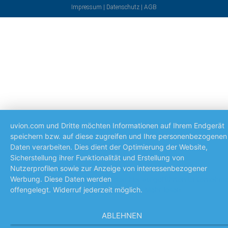
Impressum
|
Datenschutz
|
AGB
uvion.com und Dritte möchten Informationen auf Ihrem Endgerät
speichern bzw. auf diese zugreifen und Ihre personenbezogenen
Daten verarbeiten. Dies dient der Optimierung der Website,
Sicherstellung ihrer Funktionalität und Erstellung von
Nutzerprofilen sowie zur Anzeige von interessenbezogener
Werbung. Diese Daten werden
den hier aufgeführten Unternehm
offengelegt. Widerruf jederzeit möglich.
Mehr lesen
ABLEHNEN