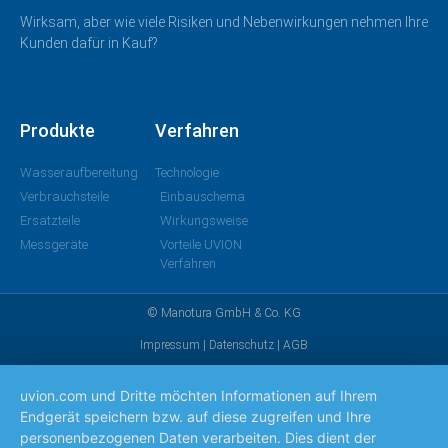
Wirksam, aber wie viele Risiken und Nebenwirkungen nehmen Ihre
Kunden dafür in Kauf?
Produkte
Verfahren
Wasseraufbereitung
Technologie
Verbrauchsteile
Einbauschema
Ersatzteile
Wirkungsweise
Messgeräte
Vorteile UVION
Verfahren
© Manotura GmbH & Co. KG
Impressum
|
Datenschutz
|
AGB
uvion.com und Dritte möchten Informationen auf Ihrem
Endgerät speichern bzw. auf diese zugreifen und Ihre
personenbezogenen Daten verarbeiten. Dies dient der