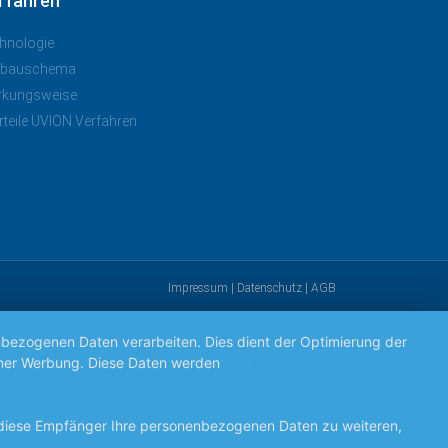
rfahren
hnologie
nbauschema
rkungsweise
rteile UVION Verfahren
Impressum
|
Datenschutz
|
AGB
nbezogenen Daten verarbeiten. Dies dient der Optimierung der
ogener Werbung. Diese Daten werden
den hier aufgeführten
 diese Empfänger Ihre personenbezogenen Daten zu weiteren,