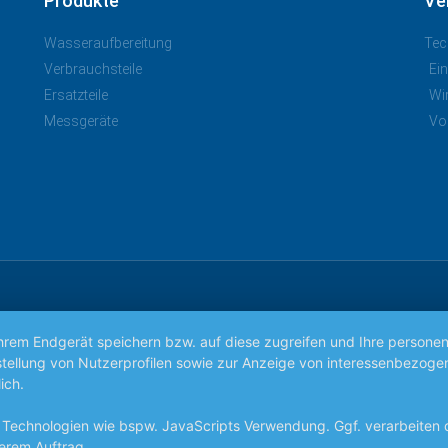
Produkte
Ve
Wasseraufbereitung
Tec
Verbrauchsteile
Ei
Ersatzteile
Wi
Messgeräte
Vo
Ihrem Endgerät speichern bzw. auf diese zugreifen und Ihre persone
 Erstellung von Nutzerprofilen sowie zur Anzeige von interessenbez
ich.
 Technologien wie bspw. JavaScripts Verwendung. Ggf. verarbeiten
erem Auftrag.