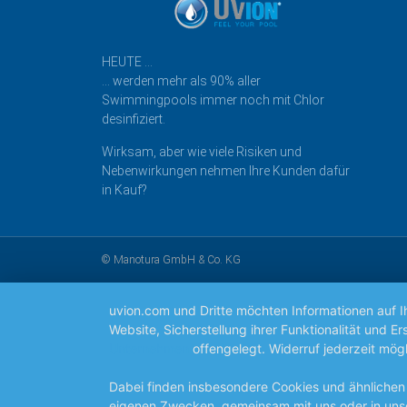
HEUTE …
… werden mehr als 90% aller
Swimmingpools immer noch mit Chlor
desinfiziert.
Wirksam, aber wie viele Risiken und
Nebenwirkungen nehmen Ihre Kunden dafür
in Kauf?
© Manotura GmbH & Co. KG
uvion.com und Dritte möchten Informationen auf 
Website, Sicherstellung ihrer Funktionalität und
Unternehmen
offengelegt. Widerruf jederzeit mögl
Dabei finden insbesondere Cookies und ähnlichen
eigenen Zwecken, gemeinsam mit uns oder in uns