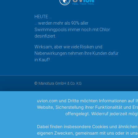
HEUTE …
… werden mehr als 90% aller
Swimmingpools immer noch mit Chlor
desinfiziert.
Wirksam, aber wie viele Risiken und
Nebenwirkungen nehmen Ihre Kunden dafür
in Kauf?
© Manotura GmbH & Co. KG
uvion.com und Dritte möchten Informationen auf 
Website, Sicherstellung ihrer Funktionalität und
Unternehmen
offengelegt. Widerruf jederzeit mögl
Dabei finden insbesondere Cookies und ähnlichen
eigenen Zwecken, gemeinsam mit uns oder in uns