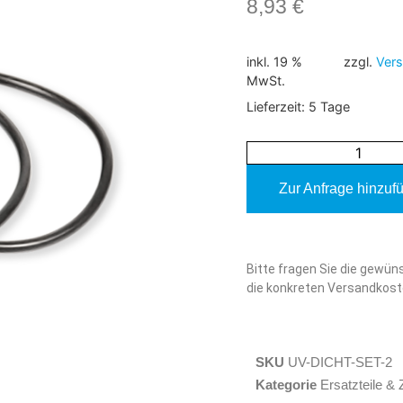
8,93
€
inkl. 19 %
zzgl.
Ver
MwSt.
Lieferzeit:
5 Tage
Zur Anfrage hinzuf
Alternative:
Bitte fragen Sie die gewün
die konkreten Versandkost
SKU
UV-DICHT-SET-2
Kategorie
Ersatzteile &