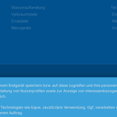
Wasseraufbereitung
Tec
Verbrauchsteile
Ei
Ersatzteile
Wi
Messgeräte
Vo
Ihrem Endgerät speichern bzw. auf diese zugreifen und Ihre persone
 Erstellung von Nutzerprofilen sowie zur Anzeige von interessenbez
ich.
 Technologien wie bspw. JavaScripts Verwendung. Ggf. verarbeiten
erem Auftrag.