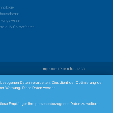
hnologie
nbauschema
rkungsweise
rteile UVION Verfahren
Impressum
|
Datenschutz
|
AGB
nbezogenen Daten verarbeiten. Dies dient der Optimierung der
ogener Werbung. Diese Daten werden
den hier aufgeführten
 diese Empfänger Ihre personenbezogenen Daten zu weiteren,