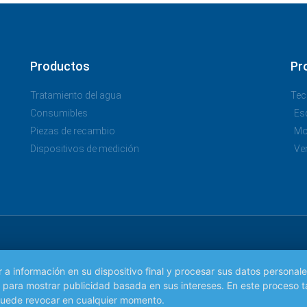
Productos
Pr
Tratamiento del agua
Tec
Consumibles
Es
Piezas de recambio
Mo
Dispositivos de medición
Ve
información en su dispositivo final y procesar sus datos personales.
mo para mostrar publicidad basada en sus intereses. En este proceso
puede revocar en cualquier momento.