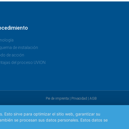
ocedimiento
nología
quema de instalación
do de acción
ntajas del proceso UVION
Pie de imprenta
|
Privacidad
|
AGB
 Esto sirve para optimizar el sitio web, garantizar su
 también se procesan sus datos personales. Estos datos se