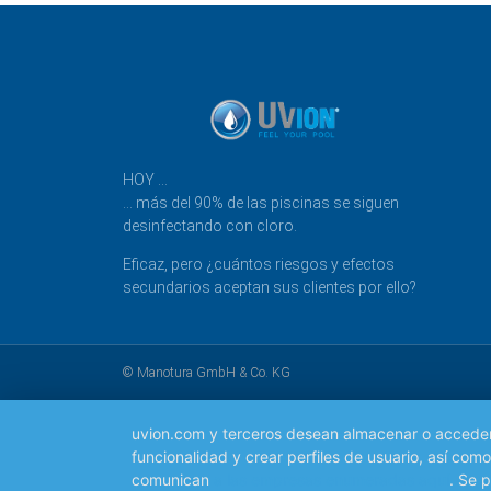
HOY …
… más del 90% de las piscinas se siguen
desinfectando con cloro.
Eficaz, pero ¿cuántos riesgos y efectos
secundarios aceptan sus clientes por ello?
© Manotura GmbH & Co. KG
uvion.com y terceros desean almacenar o acceder a 
funcionalidad y crear perfiles de usuario, así co
comunican
a las empresas enumeradas aquí
. Se 