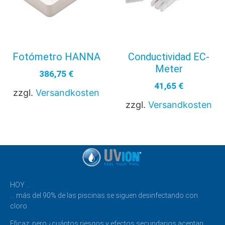
Fotómetro HANNA
Conductividad EC-
Meter
386,75
€
41,65
€
zzgl.
Versandkosten
zzgl.
Versandkosten
HOY …
… más del 90% de las piscinas se siguen desinfectando con
cloro.
Eficaz, pero ¿cuántos riesgos y efectos secundarios aceptan