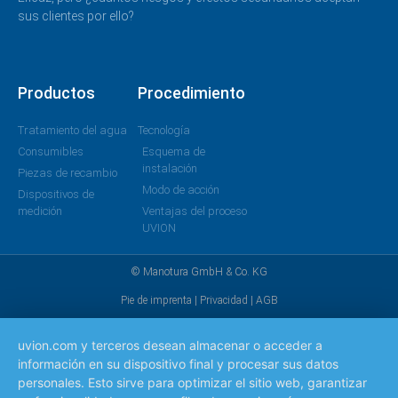
sus clientes por ello?
Productos
Procedimiento
Tratamiento del agua
Tecnología
Consumibles
Esquema de
instalación
Piezas de recambio
Modo de acción
Dispositivos de
medición
Ventajas del proceso
UVION
© Manotura GmbH & Co. KG
Pie de imprenta
|
Privacidad
|
AGB
uvion.com y terceros desean almacenar o acceder a
información en su dispositivo final y procesar sus datos
personales. Esto sirve para optimizar el sitio web, garantizar