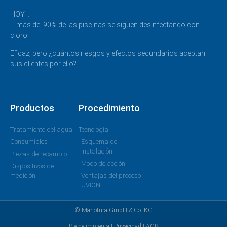
HOY …
… más del 90% de las piscinas se siguen desinfectando con
cloro.
Eficaz, pero ¿cuántos riesgos y efectos secundarios aceptan
sus clientes por ello?
Productos
Procedimiento
Tratamiento del agua
Tecnología
Consumibles
Esquema de
instalación
Piezas de recambio
Modo de acción
Dispositivos de
medición
Ventajas del proceso
UVION
© Manotura GmbH & Co. KG
Pie de imprenta
|
Privacidad
|
AGB