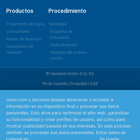
Productos
Procedimiento
Tratamiento del agua
Tecnología
Consumibles
Esquema de
instalación
Piezas de recambio
Modo de acción
Dispositivos de
medición
Ventajas del proceso
UVION
© Manotura GmbH & Co. KG
Pie de imprenta
|
Privacidad
|
AGB
uvion.com y terceros desean almacenar o acceder a
información en su dispositivo final y procesar sus datos
personales. Esto sirve para optimizar el sitio web, garantizar
su funcionalidad y crear perfiles de usuario, así como para
mostrar publicidad basada en sus intereses. En este proceso
también se procesan sus datos personales. Estos datos se
comunican
a las empresas enumeradas aquí
. Se puede