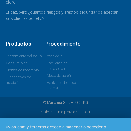
cloro.
Eficaz, pero ¿cuántos riesgos y efectos secundarios aceptan
sus clientes por ello?
Productos
Procedimiento
Tratamiento del agua
Tecnología
Consumibles
Esquema de
instalación
Piezas de recambio
Modo de acción
Dispositivos de
medición
Ventajas del proceso
UVION
© Manotura GmbH & Co. KG
Pie de imprenta
|
Privacidad
|
AGB
uvion.com y terceros desean almacenar o acceder a