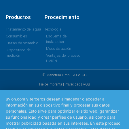
Productos
Procedimiento
Tratamiento del agua
Tecnología
Consumibles
Esquema de
instalación
Piezas de recambio
Modo de acción
Dispositivos de
medición
Ventajas del proceso
UVION
© Manotura GmbH & Co. KG
Pie de imprenta
|
Privacidad
|
AGB
uvion.com y terceros desean almacenar o acceder a
información en su dispositivo final y procesar sus datos
personales. Esto sirve para optimizar el sitio web, garantizar
su funcionalidad y crear perfiles de usuario, así como para
mostrar publicidad basada en sus intereses. En este proceso