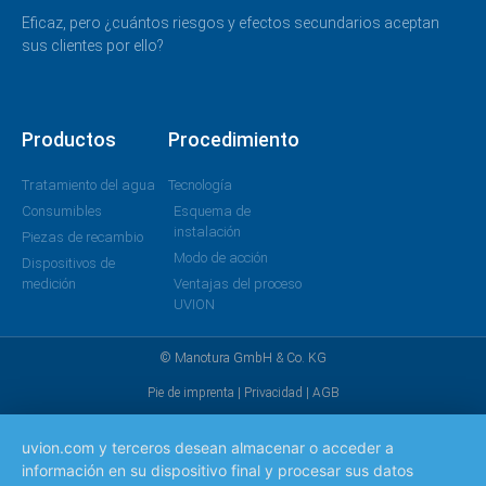
Eficaz, pero ¿cuántos riesgos y efectos secundarios aceptan
sus clientes por ello?
Productos
Procedimiento
Tratamiento del agua
Tecnología
Consumibles
Esquema de
instalación
Piezas de recambio
Modo de acción
Dispositivos de
medición
Ventajas del proceso
UVION
© Manotura GmbH & Co. KG
Pie de imprenta
|
Privacidad
|
AGB
uvion.com y terceros desean almacenar o acceder a
información en su dispositivo final y procesar sus datos