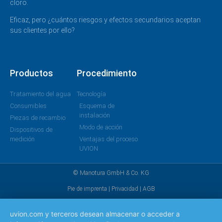
cloro.
Eficaz, pero ¿cuántos riesgos y efectos secundarios aceptan
sus clientes por ello?
Productos
Procedimiento
Tratamiento del agua
Tecnología
Consumibles
Esquema de
instalación
Piezas de recambio
Modo de acción
Dispositivos de
medición
Ventajas del proceso
UVION
© Manotura GmbH & Co. KG
Pie de imprenta
|
Privacidad
|
AGB
uvion.com y terceros desean almacenar o acceder a