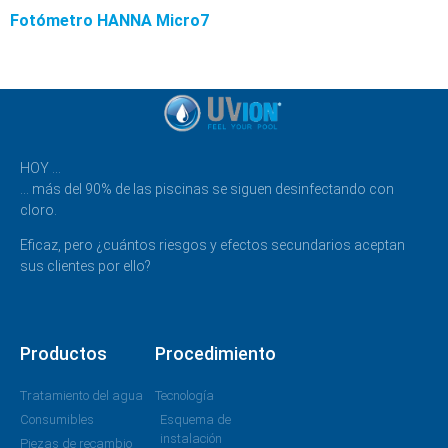
Fotómetro HANNA Micro7
HOY …
… más del 90% de las piscinas se siguen desinfectando con
cloro.
Eficaz, pero ¿cuántos riesgos y efectos secundarios aceptan
sus clientes por ello?
Productos
Procedimiento
Tratamiento del agua
Tecnología
Consumibles
Esquema de
instalación
Piezas de recambio