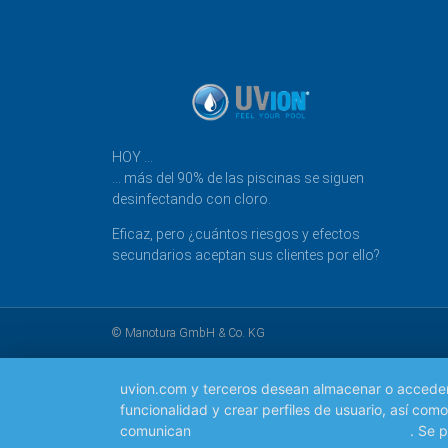
HOY …
… más del 90% de las piscinas se siguen
desinfectando con cloro.
Eficaz, pero ¿cuántos riesgos y efectos
secundarios aceptan sus clientes por ello?
© Manotura GmbH & Co. KG
uvion.com y terceros desean almacenar o acceder a 
funcionalidad y crear perfiles de usuario, así co
comunican
a las empresas enumeradas aquí
. Se 