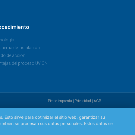
ocedimiento
nología
quema de instalación
do de acción
ntajas del proceso UVION
Pie de imprenta
|
Privacidad
|
AGB
 Esto sirve para optimizar el sitio web, garantizar su
 también se procesan sus datos personales. Estos datos se