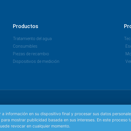
Productos
Pr
Tratamiento del agua
Tec
Consumibles
Es
Piezas de recambio
Mo
Dispositivos de medición
Ve
información en su dispositivo final y procesar sus datos personales.
mo para mostrar publicidad basada en sus intereses. En este proceso
puede revocar en cualquier momento.