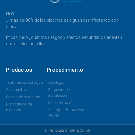
HOY …
… más del 90% de las piscinas se siguen desinfectando con
cloro.
Eficaz, pero ¿cuántos riesgos y efectos secundarios aceptan
sus clientes por ello?
Productos
Procedimiento
Tratamiento del agua
Tecnología
Consumibles
Esquema de
instalación
Piezas de recambio
Modo de acción
Dispositivos de
medición
Ventajas del proceso
UVION
© Manotura GmbH & Co. KG