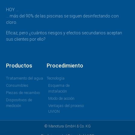
HOY …
… más del 90% de las piscinas se siguen desinfectando con
cloro.
Eficaz, pero ¿cuántos riesgos y efectos secundarios aceptan
sus clientes por ello?
Productos
Procedimiento
Tratamiento del agua
Tecnología
Consumibles
Esquema de
instalación
Piezas de recambio
Modo de acción
Dispositivos de
medición
Ventajas del proceso
UVION
© Manotura GmbH & Co. KG