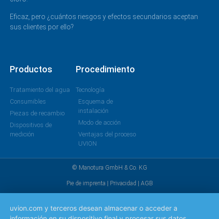
Eficaz, pero ¿cuántos riesgos y efectos secundarios aceptan
sus clientes por ello?
Productos
Procedimiento
Tratamiento del agua
Tecnología
Consumibles
Esquema de
instalación
Piezas de recambio
Modo de acción
Dispositivos de
medición
Ventajas del proceso
UVION
© Manotura GmbH & Co. KG
Pie de imprenta
|
Privacidad
|
AGB
uvion.com y terceros desean almacenar o acceder a
información en su dispositivo final y procesar sus datos